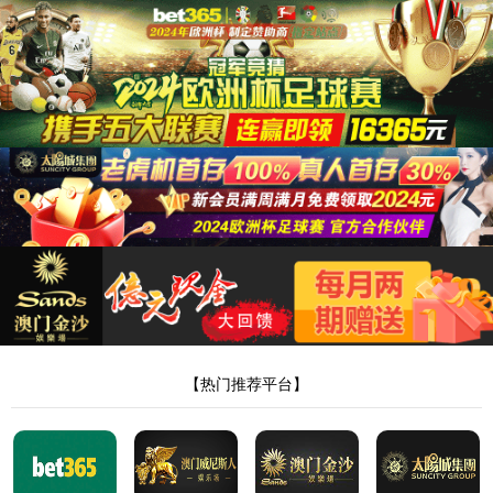
365(vip)英国上市官网
365(VIP)英国上市官网
走进3
联系方式